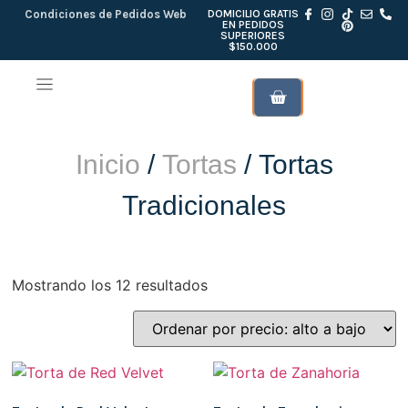
Condiciones de Pedidos Web
DOMICILIO GRATIS
EN PEDIDOS
SUPERIORES
$150.000
ANANDA CERO
BROWNIES & GALLETAS
KITS DE REGALO
Inicio
/
Tortas
/ Tortas
Tradicionales
Mostrando los 12 resultados