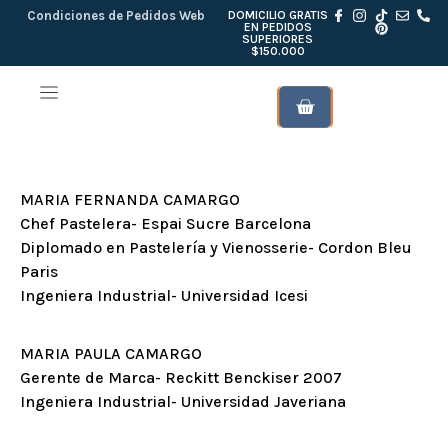
Condiciones de Pedidos Web
DOMICILIO GRATIS
EN PEDIDOS
SUPERIORES
$150.000
ANANDA CERO
BROWNIES & GALLETAS
KITS DE REGALO
MARIA FERNANDA CAMARGO
Chef Pastelera- Espai Sucre Barcelona
Diplomado en Pastelería y Vienosserie- Cordon Bleu
Paris
Ingeniera Industrial- Universidad Icesi
MARIA PAULA CAMARGO
Gerente de Marca- Reckitt Benckiser 2007
Ingeniera Industrial- Universidad Javeriana