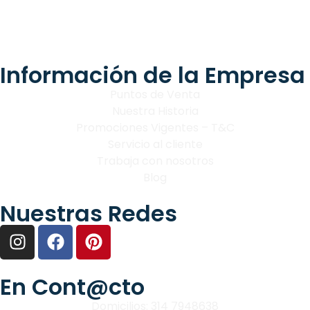
Información de la Empresa
Puntos de Venta
Nuestra Historia
Promociones Vigentes – T&C
Servicio al cliente
Trabaja con nosotros
Blog
Nuestras Redes
En Cont@cto
Domicilios: 314 7948638