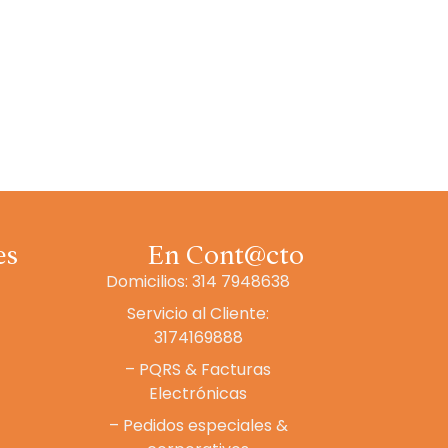
es
En Cont@cto
Domicilios: 314 7948638
Servicio al Cliente:
3174169888
– PQRS & Facturas
Electrónicas
– Pedidos especiales &