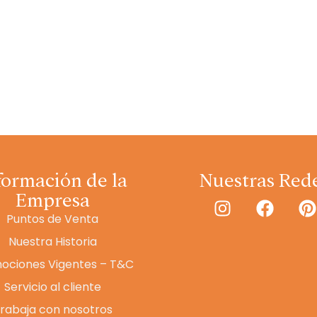
formación de la
Nuestras Red
Empresa
Puntos de Venta
Nuestra Historia
ociones Vigentes – T&C
Servicio al cliente
rabaja con nosotros