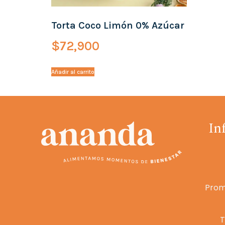
Torta Coco Limón 0% Azúcar
$
72,900
Añadir al carrito
In
Prom
T