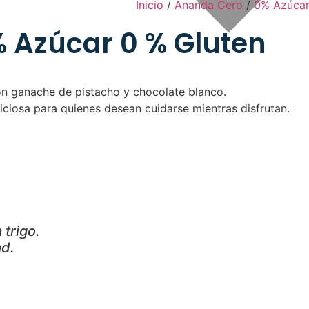
Inicio
/
Ananda Cero
/
0% Azúcar
% Azúcar 0 % Gluten
con ganache de pistacho y chocolate blanco.
liciosa para quienes desean cuidarse mientras disfrutan.
trigo.
ad.