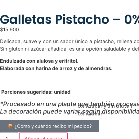
Galletas Pistacho – 0
$
15,900
Delicada, suave y con un sabor único a pistacho, rellena 
Sin gluten ni azúcar añadida, es una opción saludable y de
Endulzada con alulosa y eritritol.
Elaborada con harina de arroz y de almendras.
Porciones sugeridas: unidad
*Procesado en una planta que también procesa 
0% Azúcar y Sin Gluten
La decoración puede variar según disponibilid
0% Azúcar
TORTAS
📦 ¿Cómo y cuándo recibo mi pedido?
Añadir al carrito