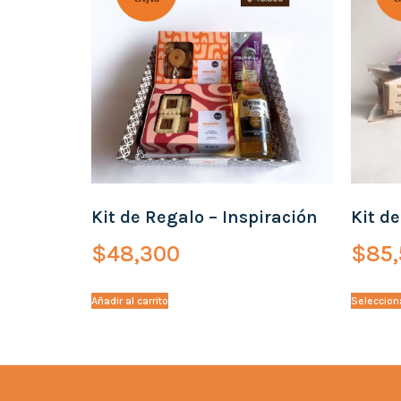
Kit de Regalo – Inspiración
Kit d
$
48,300
$
85
Añadir al carrito
Seleccion