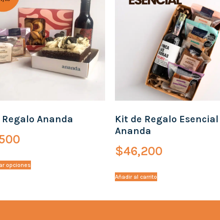
e Regalo Ananda
Kit de Regalo Esencial
Ananda
,500
$
46,200
ar opciones
Añadir al carrito