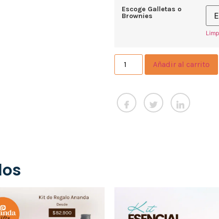
Escoge Galletas o
Brownies
Limp
Añadir al carrito
dos