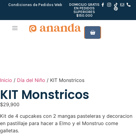
Condiciones de Pedidos Web
DOMICILIO GRATIS
EN PEDIDOS
SUPERIORES
$150.000
Inicio
/
Día del Niño
/ KIT Monstricos
KIT Monstricos
$
29,900
Kit de 4 cupcakes con 2 mangas pasteleras y decoracion
en pastillaje para hacer a Elmo y el Monstruo come
galletas.