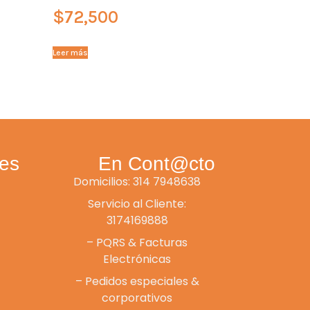
$
72,500
Leer más
es
En Cont@cto
Domicilios: 314 7948638
Servicio al Cliente:
3174169888
– PQRS & Facturas
Electrónicas
– Pedidos especiales &
corporativos