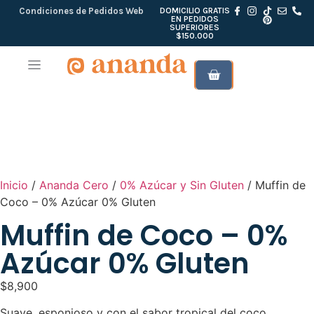
Condiciones de Pedidos Web
DOMICILIO GRATIS
EN PEDIDOS
SUPERIORES
$150.000
ANANDA CERO
BROWNIES & GALLETAS
KITS DE REGALO
Inicio
/
Ananda Cero
/
0% Azúcar y Sin Gluten
/ Muffin de
Coco – 0% Azúcar 0% Gluten
Muffin de Coco – 0%
Azúcar 0% Gluten
$
8,900
Suave, esponjoso y con el sabor tropical del coco.